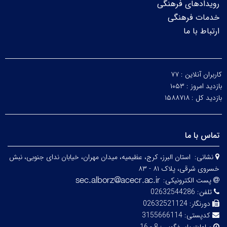
رویدادهای فرهنگی
خدمات فرهنگی
ارتباط با ما
کاربران آنلاین :
۷۷
بازدید امروز :
۱۰۵۳
بازدید کل :
۱۵۸۸۷۱۸
تماس با ما
نشانی:
استان البرز، کرج، عظیمیه، میدان مهران، خیابان ندای جنوبی، نبش
خسروی شرقی، پلاک ۸۱ - ۸۳
پست الکترونیکی:
تلفن:
02632544286
دورنگار:
02632521124
کدپستی:
3155666114