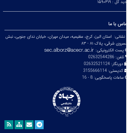
دید کل :
۱۵۹۰۳۱۹
اس با ما
نشانی:
استان البرز، کرج، عظیمیه، میدان مهران، خیابان ندای جنوبی، نبش
روی شرقی، پلاک ۸۱ - ۸۳
پست الکترونیکی:
تلفن:
02632544286
دورنگار:
02632521124
کدپستی:
3155666114
ساعات پاسخگویی:
8 - 16