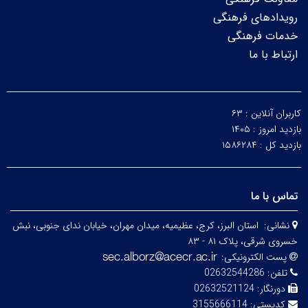
رویدادهای فرهنگی
خدمات فرهنگی
ارتباط با ما
کاربران آنلاین :
۶۳
بازدید امروز :
۱۴۰۵
بازدید کل :
۱۵۸۶۲۸۴
تماس با ما
نشانی:
استان البرز، کرج، عظیمیه، میدان مهران، خیابان ندای جنوبی، نبش
خسروی شرقی، پلاک ۸۱ - ۸۳
پست الکترونیکی:
تلفن:
02632544286
دورنگار:
02632521124
کدپستی:
3155666114