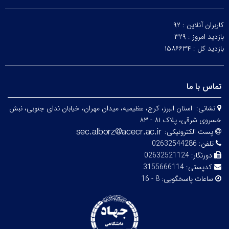
کاربران آنلاین :
۹۲
بازدید امروز :
۳۲۹
بازدید کل :
۱۵۸۶۶۳۴
تماس با ما
نشانی:
استان البرز، کرج، عظیمیه، میدان مهران، خیابان ندای جنوبی، نبش
خسروی شرقی، پلاک ۸۱ - ۸۳
پست الکترونیکی:
تلفن:
02632544286
دورنگار:
02632521124
کدپستی:
3155666114
ساعات پاسخگویی:
8 - 16