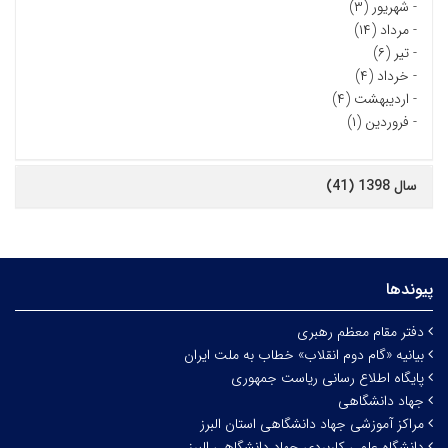
-
شهریور (۳)
-
مرداد (۱۴)
-
تیر (۶)
-
خرداد (۴)
-
اردیبهشت (۴)
-
فروردین (۱)
سال 1398 (41)
پیوندها
دفتر مقام معظم رهبری
بیانیه «گام دوم انقلاب» خطاب به ملت ایران
پایگاه اطلاع رسانی ریاست جمهوری
جهاد دانشگاهی
مراکز آموزشی جهاد دانشگاهی استان البرز
دانشگاه علمی کاربردی جهاد دانشگاهی البرز