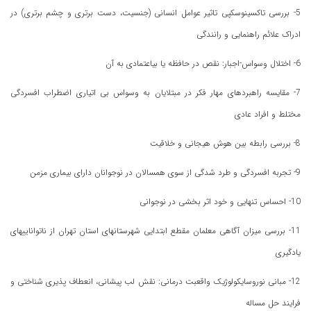
5- بررسی تاکسینوسکپی تاثیر عوامل انسانی (جنسیت، دست برتری و چشم برتری) در
ادراک علائم راهنمایی و رانندگی
6- اختلال وسواس-اجبار: نقص در حافظه یا بیاعتمادی به آن
7- مقایسه راهبردهای مهار فکر در مبتلایان به وسواس بی اتیاری اضطراب افسردگی
مختلط و افراد عادی
8- بررسی رابطه بین هوش هیجانی و خلاقیت
9- تجربه افسردگی و طرد شدگی از سوی همسالان در نوجوانان دارای بیماری مزمن
10- احساس تنهایی و خود اثر بخشی در نوجوانی
11- بررسی میزان آگاهی معلمان مقطع ابتدایی شهرستانهای استان تهران از ناتواناییهای
یادگیری
12- مبانی نوروسایکولوژیک واقعبت درمانی: نقش لب پیشانی، انعطاف پذیری شناختی و
فرایند حل مساله