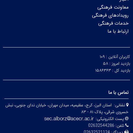
معاونت فرهنگی
رویدادهای فرهنگی
خدمات فرهنگی
ارتباط با ما
کاربران آنلاین :
۱۰۹
بازدید امروز :
۵۸
بازدید کل :
۱۵۸۶۳۶۳
تماس با ما
نشانی:
استان البرز، کرج، عظیمیه، میدان مهران، خیابان ندای جنوبی، نبش
خسروی شرقی، پلاک ۸۱ - ۸۳
پست الکترونیکی:
تلفن:
02632544286
دورنگار:
02632521124