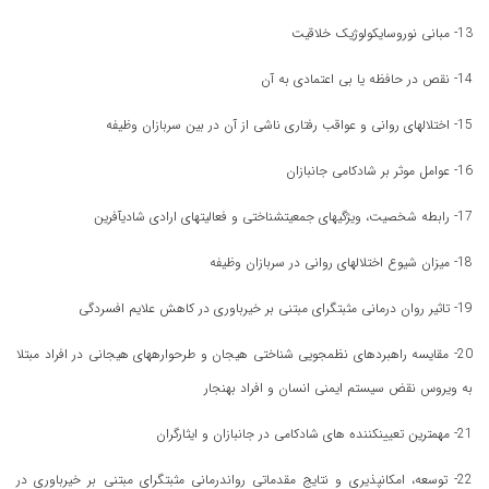
13- مبانی نوروسایکولوژیک خلاقیت
14- نقص در حافظه یا بی اعتمادی به آن
15- اختلالهای روانی و عواقب رفتاری ناشی از آن در بین سربازان وظیفه
16- عوامل موثر بر شادکامی جانبازان
17- رابطه شخصیت، ویژگیهای جمعیتشناختی و فعالیتهای ارادی شادیآفرین
18- میزان شیوع اختلالهای روانی در سربازان وظیفه
19- تاثیر روان درمانی مثبتگرای مبتنی بر خیرباوری در کاهش علایم افسردگی
20- مقایسه راهبردهای نظمجویی شناختی هیجان و طرحوارههای هیجانی در افراد مبتلا
به ویروس نقض سیستم ایمنی انسان و افراد بهنجار
21- مهمترین تعیینکننده های شادکامی در جانبازان و ایثارگران
22- توسعه، امکانپذیری و نتایج مقدماتی رواندرمانی مثبتگرای مبتنی بر خیرباوری در