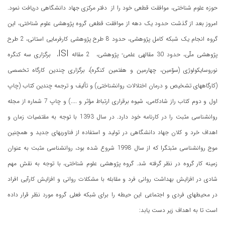
حوزه علوم شناختی، موافقت قطعی خود را از دفتر مرکزی جهاد دانشگاهی دریافت نمود.
امروز بعد از گذشت حدود یک دهه از موافقت قطعی گروه پژوهشی علوم شناختی، این
گروه انجام یک شبکه کامل پژوهشی، حدود 8 طرح پژوهشی کارفرمایی استانی، 2 طرح
ISI
پژوهشی ملّی، حدود 30 مقالهی علمی- پژوهشی، 2 مقاله
، برگزاری سه کنگره
نوروسایکولوژی (سوّمین، چهارمین و هفتمین کنگره)، برگزاری چندین کارگاه تخصصی
(کارگاههای تشخیص و درمان اختلالات روانشناختی) و تألیف و ترجمه چندین کتاب (چاپ
اول و دوم کتاب راز شادکامی، شیوه برقراری ارتباط مؤثر و ....) و چاپ 7 شماره از مجله
روانشناسی مثبت را در کارنامه خود دارد. در سال 1393 با توجه به مقتضیات زمان و
اهداف خرد و کلان جهاد دانشگاهی در تولید و استفاده از فناوریهای جدید و همچنین
موج روانشناسی مثبتگرا که از سال 1998 شروع شده بود، روانشناسی مثبت به عنوان
زمینه کار گروه در نظر گرفته شد. گروه پژوهشی علوم شناختی، با توجه به نقش مهم
شادی در افزایش بهداشت روانی فرد و مقابله با مشکلات روانی و افزایش کارآیی افراد
در محیطهای فردی و اجتماعی این حیطه را برای شبکه فعلی گروه مورد نظر قرار داده
است تا به اهداف زیر دست یابد: