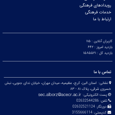
رویدادهای فرهنگی
خدمات فرهنگی
ارتباط با ما
کاربران آنلاین :
۱۱۵
بازدید امروز :
۶۴۲
بازدید کل :
۱۵۸۵۵۲۱
تماس با ما
نشانی:
استان البرز، کرج، عظیمیه، میدان مهران، خیابان ندای جنوبی، نبش
خسروی شرقی، پلاک ۸۱ - ۸۳
پست الکترونیکی:
تلفن:
02632544286
دورنگار:
02632521124
کدپستی:
3155666114