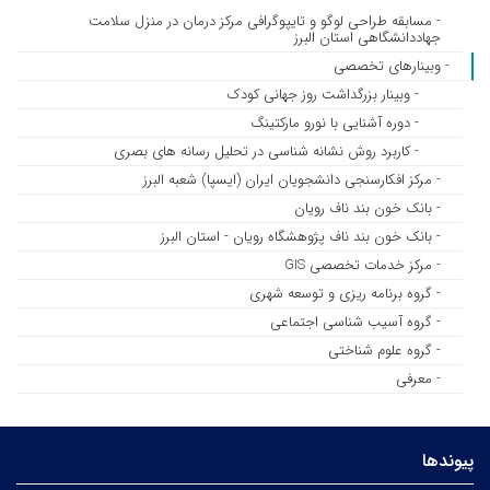
- مسابقه طراحی لوگو و تایپوگرافی مرکز درمان در منزل سلامت
جهاددانشگاهی استان البرز
- وبینارهای تخصصی
- وبینار بزرگداشت روز جهانی کودک
- دوره آشنایی با نورو مارکتینگ
- کاربرد روش نشانه شناسی در تحلیل رسانه های بصری
- مرکز افکارسنجی دانشجویان ایران (ایسپا) شعبه البرز
- بانک خون بند ناف رویان
- بانک خون بند ناف پژوهشگاه رویان - استان البرز
- مرکز خدمات تخصصی GIS
- گروه برنامه ریزی و توسعه شهری
- گروه آسیب شناسی اجتماعی
- گروه علوم شناختی
- معرفی
پیوندها