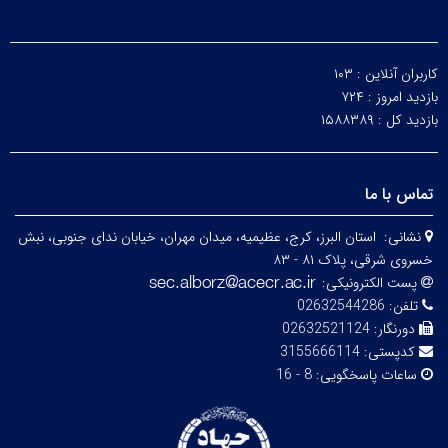
کاربران آنلاین :
۱۰۳
بازدید امروز :
۷۲۴
بازدید کل :
۱۵۸۸۳۸۹
تماس با ما
نشانی:
استان البرز، کرج، عظیمیه، میدان مهران، خیابان ندای جنوبی، نبش
خسروی شرقی، پلاک ۸۱ - ۸۳
پست الکترونیکی:
تلفن:
02632544286
دورنگار:
02632521124
کدپستی:
3155666114
ساعات پاسخگویی:
8 - 16