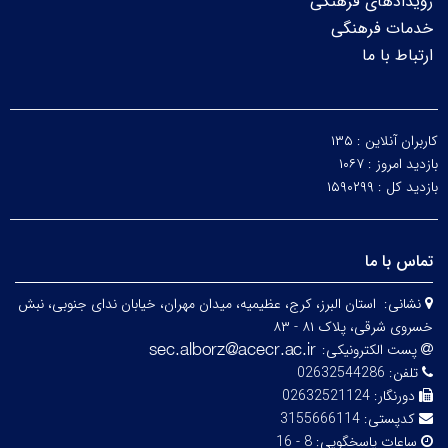
رویدادهای فرهنگی
خدمات فرهنگی
ارتباط با ما
کاربران آنلاین :
۱۳۵
بازدید امروز :
۱۰۶۷
بازدید کل :
۱۵۹۰۲۹۹
تماس با ما
نشانی:
استان البرز، کرج، عظیمیه، میدان مهران، خیابان ندای جنوبی، نبش
خسروی شرقی، پلاک ۸۱ - ۸۳
پست الکترونیکی:
تلفن:
02632544286
دورنگار:
02632521124
کدپستی:
3155666114
ساعات پاسخگویی:
8 - 16