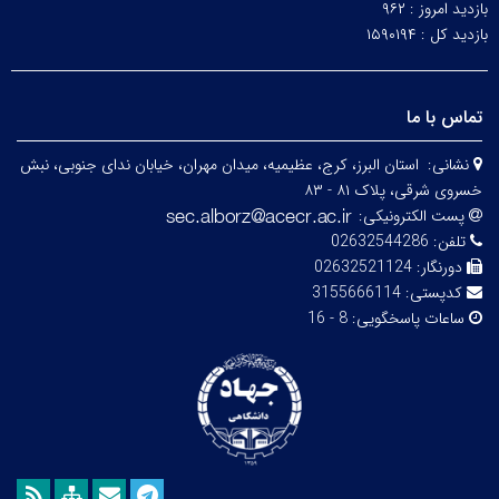
بازدید امروز :
۹۶۲
بازدید کل :
۱۵۹۰۱۹۴
تماس با ما
نشانی:
استان البرز، کرج، عظیمیه، میدان مهران، خیابان ندای جنوبی، نبش
خسروی شرقی، پلاک ۸۱ - ۸۳
پست الکترونیکی:
تلفن:
02632544286
دورنگار:
02632521124
کدپستی:
3155666114
ساعات پاسخگویی:
8 - 16