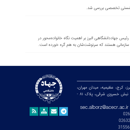
در نشستی تخصصی بررسی شد.
رئیس جهاددانشگاهی البرز بر اهمیت نگاه خانواده‌محور در
ه سازمانی هستند که سرنوشت‌شان به هم گره خورده است.
رز، کرج، عظیمیه، میدان مهران،
خیابان ندای جنوبی، نبش خسروی شرقی، پلاک ۸۱ -
026
0263
31556