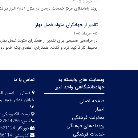
۰۹ خرداد ۱۴۰۵
روند راه‌اندازی مرکز خدمات درمان در منزل «دم» البرز 
تقدیر از جهادگران متولد فصل بهار
۰۵ خرداد ۱۴۰۵
در مراسمی صمیمی برای تقدیر از همکاران متولد فصل بهار، 
محیط کار تأکید کرد و گفت: همکاران، اعضای یک خانواد
وبسایت های وابسته به
تماس با ما
جهاددانشگاهی واحد البرز
نشانی:
استان الب
صفحه اصلی
۸۳
اخبار
پست الکترونیکی:
معاونت فرهنگی
تلفن:
32544286
رویدادهای فرهنگی
دورنگار:
2521124
خدمات فرهنگی
کدپستی:
66114