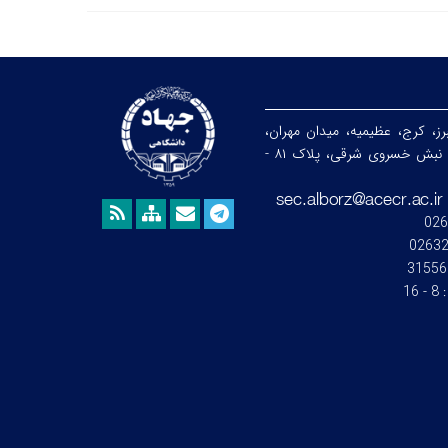
رز، کرج، عظیمیه، میدان مهران،
خیابان ندای جنوبی، نبش خسروی شرقی، پلاک ۸۱ -
026
0263
31556
:
8 - 16