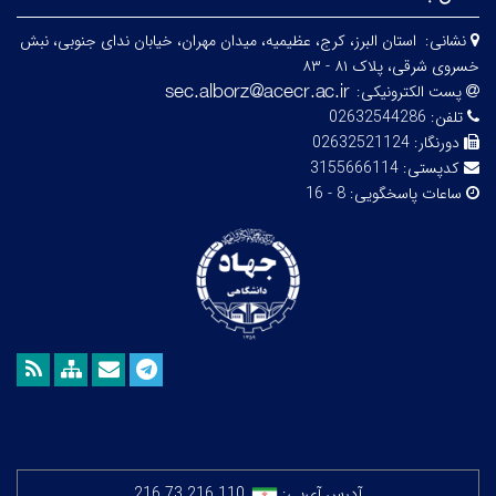
نشانی:
استان البرز، کرج، عظیمیه، میدان مهران، خیابان ندای جنوبی، نبش
خسروی شرقی، پلاک ۸۱ - ۸۳
پست الکترونیکی:
تلفن:
02632544286
دورنگار:
02632521124
کدپستی:
3155666114
ساعات پاسخگویی:
8 - 16
آدرس آی‌پی:
216.73.216.110