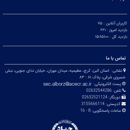
کاربران آنلاین :
۷۵
بازدید امروز :
۲۲۱
بازدید کل :
۱۵۸۵۱۰۰
تماس با ما
نشانی:
استان البرز، کرج، عظیمیه، میدان مهران، خیابان ندای جنوبی، نبش
خسروی شرقی، پلاک ۸۱ - ۸۳
پست الکترونیکی:
تلفن:
02632544286
دورنگار:
02632521124
کدپستی:
3155666114
ساعات پاسخگویی:
8 - 16