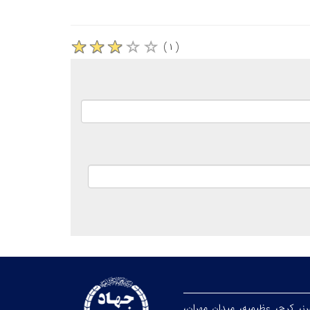
( ۱ )
رز، کرج، عظیمیه، میدان مهران،