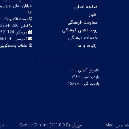
صفحه اصلی
۸۳
اخبار
پست الکترونیکی:
معاونت فرهنگی
تلفن:
32544286
رویدادهای فرهنگی
دورنگار:
2521124
خدمات فرهنگی
کدپستی:
66114
ارتباط با ما
ساعات پاسخگویی
کاربران آنلاین :
۱۰۴
بازدید امروز :
۷۹۶
بازدید کل :
۱۵۸۷۱۰۱
 عامل: Mac
مرورگر: Google Chrome (131.0.0.0)
تاری