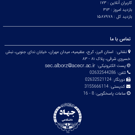
کاربران آنلاین :
۱۷۳
بازدید امروز :
۳۱۳
بازدید کل :
۱۵۸۷۹۷۸
تماس با ما
نشانی:
استان البرز، کرج، عظیمیه، میدان مهران، خیابان ندای جنوبی، نبش
خسروی شرقی، پلاک ۸۱ - ۸۳
پست الکترونیکی:
تلفن:
02632544286
دورنگار:
02632521124
کدپستی:
3155666114
ساعات پاسخگویی:
8 - 16