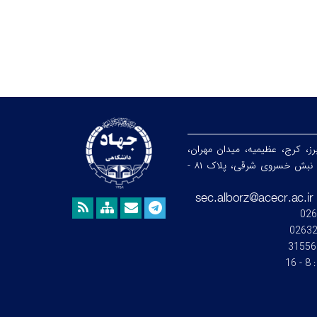
رز، کرج، عظیمیه، میدان مهران،
خیابان ندای جنوبی، نبش خسروی شرقی، پلاک ۸۱ -
026
0263
31556
:
8 - 16