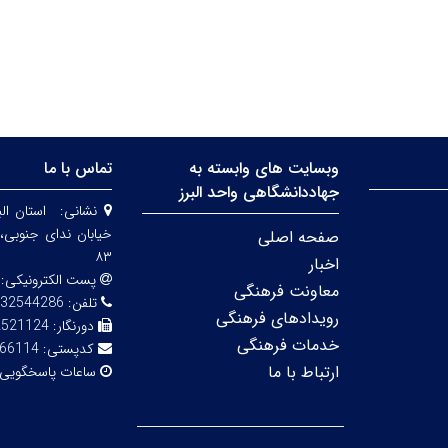
وبسایت های وابسته به
تماس با ما
جهاددانشگاهی واحد البرز
نشانی:
استان الب
صفحه اصلی
۸۳
اخبار
پست الکترونیکی:
معاونت فرهنگی
تلفن:
32544286
رویدادهای فرهنگی
دورنگار:
2521124
خدمات فرهنگی
کدپستی:
66114
ارتباط با ما
ساعات پاسخگویی