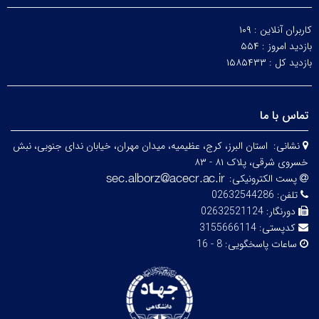
کاربران آنلاین :
۱۰۹
بازدید امروز :
۵۵۴
بازدید کل :
۱۵۸۵۴۳۳
تماس با ما
نشانی:
استان البرز، کرج، عظیمیه، میدان مهران، خیابان ندای جنوبی، نبش
خسروی شرقی، پلاک ۸۱ - ۸۳
پست الکترونیکی:
تلفن:
02632544286
دورنگار:
02632521124
کدپستی:
3155666114
ساعات پاسخگویی:
8 - 16