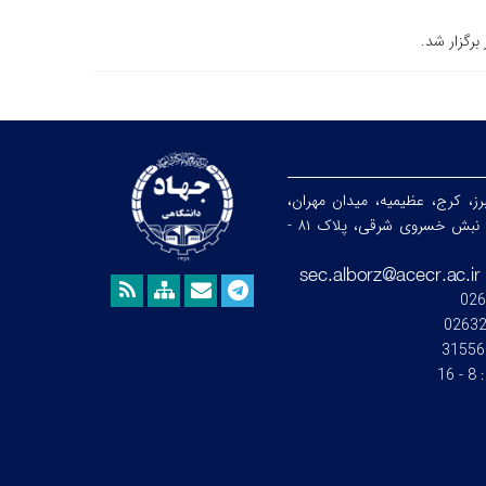
برگزار شد.
رز، کرج، عظیمیه، میدان مهران،
خیابان ندای جنوبی، نبش خسروی شرقی، پلاک ۸۱ -
026
0263
31556
:
8 - 16