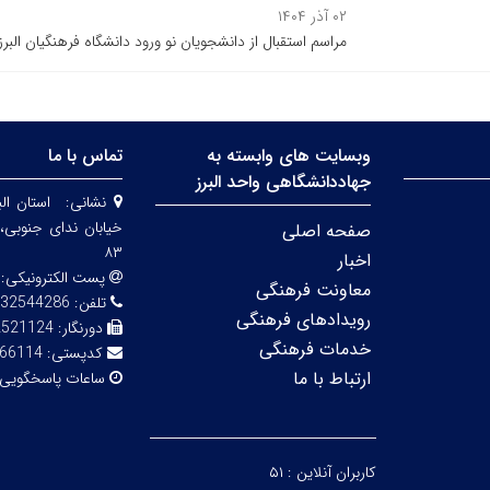
۰۲ آذر ۱۴۰۴
مراسم استقبال از دانشجویان نو ورود دانشگاه فرهنگیان البرز 
وبسایت های وابسته به
تماس با ما
جهاددانشگاهی واحد البرز
نشانی:
استان الب
صفحه اصلی
۸۳
اخبار
پست الکترونیکی:
معاونت فرهنگی
تلفن:
32544286
رویدادهای فرهنگی
دورنگار:
2521124
خدمات فرهنگی
کدپستی:
66114
ارتباط با ما
ساعات پاسخگویی
کاربران آنلاین :
۵۱