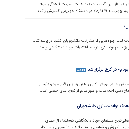
س» و «اینا رو نگفته بودم» به همت معاونت فرهنگی جهاد
ه خوارزمی گشایش یافت.
س»
دف ثبت جلوه‌هایی از مشارکت دانشجویان کشور در پاسداشت
 جنگ ۱۲ روزه اخیر علیه تجاوز رژیم صهیونیستی، توسط انتشارات جهاد دانشگاهی واحد
بودم» در کرج برگزار شد
گالری
وانان در دو پویش ادبی و هنری« آیین ققنوس» و «اینا رو
مان‌دهی احساسات و عبور سالم از تجربه‌های جمعی است.
با هدف توانمندسازی دانشجویان
 اصلی‌ترین ذینفعان جهاد دانشگاهی هستند»، از امضای
مندسازی، آموزش و شناسایی استعدادهای دانشجویی خبر داد.