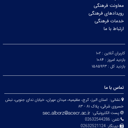
معاونت فرهنگی
رویدادهای فرهنگی
خدمات فرهنگی
ارتباط با ما
کاربران آنلاین :
۱۰۲
بازدید امروز :
۱۰۸۴
بازدید کل :
۱۵۸۵۹۶۳
تماس با ما
نشانی:
استان البرز، کرج، عظیمیه، میدان مهران، خیابان ندای جنوبی، نبش
خسروی شرقی، پلاک ۸۱ - ۸۳
پست الکترونیکی:
تلفن:
02632544286
دورنگار:
02632521124