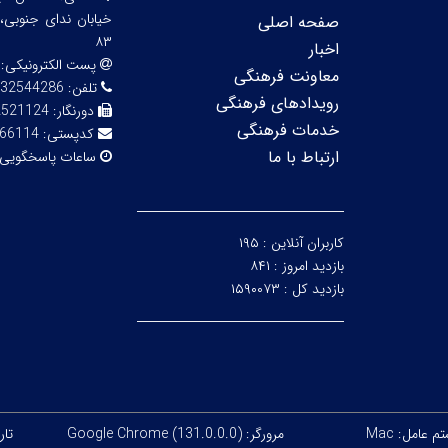
صفحه اصلی
۸۳
اخبار
پست الکترونیکی:
معاونت فرهنگی
تلفن:
32544286
رویدادهای فرهنگی
دورنگار:
2521124
خدمات فرهنگی
کدپستی:
66114
ارتباط با ما
ساعات پاسخگویی
کاربران آنلاین :
۱۹۵
بازدید امروز :
۸۴۱
بازدید کل :
۱۵۹۰۰۷۳
 عامل: Mac
مرورگر: Google Chrome (131.0.0.0)
تاریخ