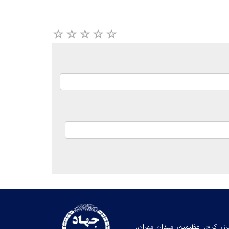
رز، کرج، عظیمیه، میدان مهران،