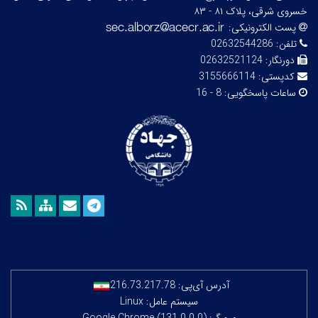
خسروی شرقی، پلاک ۸۱ - ۸۳
پست الکترونیکی:
تلفن:
02632544286
دورنگار:
02632521124
کدپستی:
3155666114
ساعات پاسخگویی:
8 - 16
آدرس آی‌پی:
216.73.217.78
سیستم عامل: Linux
مرورگر: Google Chrome (131.0.0.0)