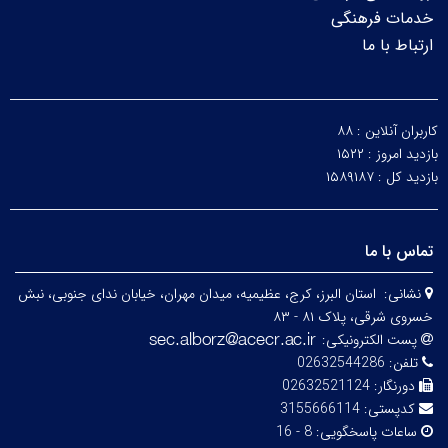
خدمات فرهنگی
ارتباط با ما
کاربران آنلاین :
۸۸
بازدید امروز :
۱۵۲۲
بازدید کل :
۱۵۸۹۱۸۷
تماس با ما
نشانی:
استان البرز، کرج، عظیمیه، میدان مهران، خیابان ندای جنوبی، نبش
خسروی شرقی، پلاک ۸۱ - ۸۳
پست الکترونیکی:
تلفن:
02632544286
دورنگار:
02632521124
کدپستی:
3155666114
ساعات پاسخگویی:
8 - 16