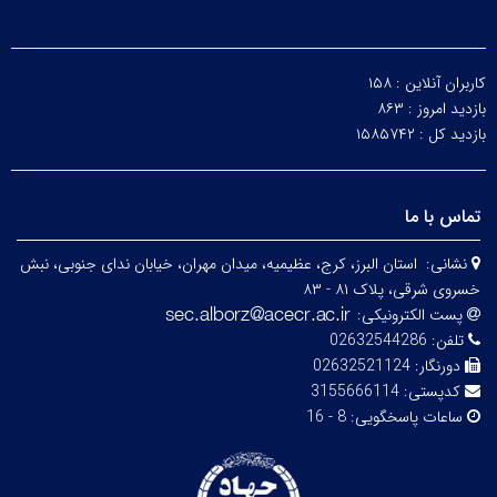
کاربران آنلاین :
۱۵۸
بازدید امروز :
۸۶۳
بازدید کل :
۱۵۸۵۷۴۲
تماس با ما
نشانی:
استان البرز، کرج، عظیمیه، میدان مهران، خیابان ندای جنوبی، نبش
خسروی شرقی، پلاک ۸۱ - ۸۳
پست الکترونیکی:
تلفن:
02632544286
دورنگار:
02632521124
کدپستی:
3155666114
ساعات پاسخگویی:
8 - 16