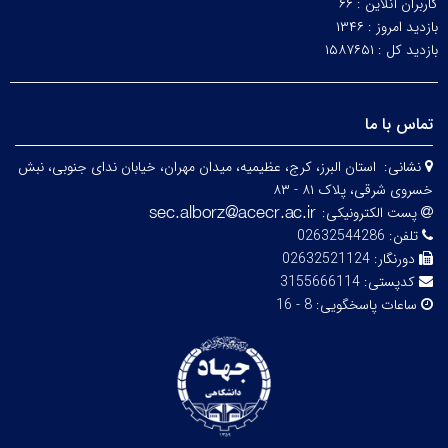
کاربران آنلاین :
۶۶
بازدید امروز :
۱۳۴۶
بازدید کل :
۱۵۸۷۶۵۱
تماس با ما
نشانی:
استان البرز، کرج، عظیمیه، میدان مهران، خیابان ندای جنوبی، نبش
خسروی شرقی، پلاک ۸۱ - ۸۳
پست الکترونیکی:
تلفن:
02632544286
دورنگار:
02632521124
کدپستی:
3155666114
ساعات پاسخگویی:
8 - 16