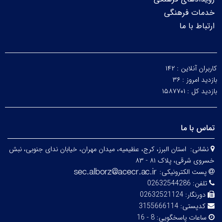
خدمات فرهنگی
ارتباط با ما
کاربران آنلاین :
۱۴۲
بازدید امروز :
۳۶
بازدید کل :
۱۵۸۷۷۰۱
تماس با ما
نشانی:
استان البرز، کرج، عظیمیه، میدان مهران، خیابان ندای جنوبی، نبش
خسروی شرقی، پلاک ۸۱ - ۸۳
پست الکترونیکی:
تلفن:
02632544286
دورنگار:
02632521124
کدپستی:
3155666114
ساعات پاسخگویی:
8 - 16