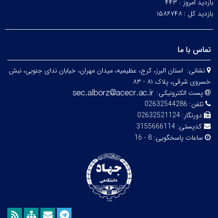
بازدید امروز :
۴۴۳
بازدید کل :
۱۵۸۶۷۴۸
تماس با ما
نشانی:
استان البرز، کرج، عظیمیه، میدان مهران، خیابان ندای جنوبی، نبش
خسروی شرقی، پلاک ۸۱ - ۸۳
پست الکترونیکی:
تلفن:
02632544286
دورنگار:
02632521124
کدپستی:
3155666114
ساعات پاسخگویی:
8 - 16