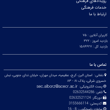
رویدادهای فرهنگی
خدمات فرهنگی
ارتباط با ما
کاربران آنلاین :
۷۵
بازدید امروز :
۳۲۲
بازدید کل :
۱۵۸۶۶۲۷
تماس با ما
نشانی:
استان البرز، کرج، عظیمیه، میدان مهران، خیابان ندای جنوبی، نبش
خسروی شرقی، پلاک ۸۱ - ۸۳
پست الکترونیکی:
تلفن:
02632544286
دورنگار:
02632521124
کدپستی:
3155666114
ساعات پاسخگویی:
8 - 16