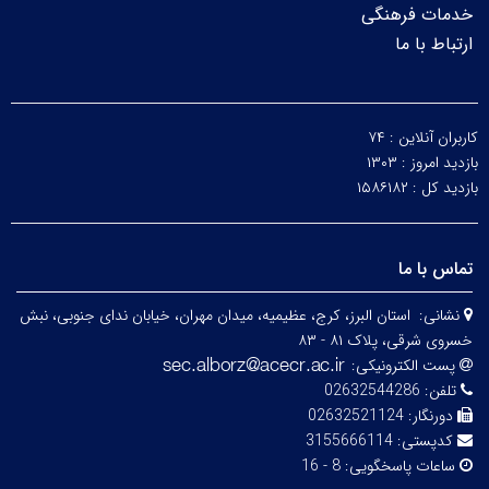
خدمات فرهنگی
ارتباط با ما
کاربران آنلاین :
۷۴
بازدید امروز :
۱۳۰۳
بازدید کل :
۱۵۸۶۱۸۲
تماس با ما
نشانی:
استان البرز، کرج، عظیمیه، میدان مهران، خیابان ندای جنوبی، نبش
خسروی شرقی، پلاک ۸۱ - ۸۳
پست الکترونیکی:
تلفن:
02632544286
دورنگار:
02632521124
کدپستی:
3155666114
ساعات پاسخگویی:
8 - 16