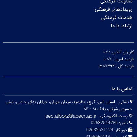
معاونت فرهنگی
رویدادهای فرهنگی
خدمات فرهنگی
ارتباط با ما
کاربران آنلاین :
۱۰۷
بازدید امروز :
۱۰۸۷
بازدید کل :
۱۵۸۷۳۹۲
تماس با ما
نشانی:
استان البرز، کرج، عظیمیه، میدان مهران، خیابان ندای جنوبی، نبش
خسروی شرقی، پلاک ۸۱ - ۸۳
پست الکترونیکی:
تلفن:
02632544286
دورنگار:
02632521124