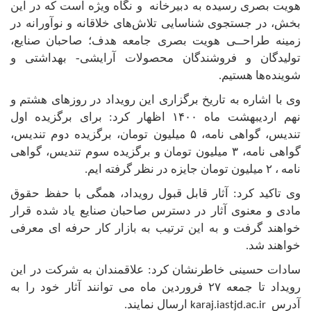
هویت بصری رسیده به دبیرخانه و نگاه ویژه است که در این
بخش، در جستجوی شناسایی تلاش‌های خلاقانه و نوآورانه در
زمینه طراحــی هویت بصری جامعه هدف؛ صاحبان صنایع،
تولیدگان و فروشندگان محصولات آرایشی- بهداشتی و
شوینده‌ها هستیم
.
وی با اشاره به تاریخ برگزاری این رویداد در روزهای هشتم و
نهم اردیبهشت ماه ۱۴۰۰ اظهار کرد: برای برگزیده اول
تندیس، گواهی نامه، ۵ میلیون تومان، برگزیده دوم تندیس،
گواهی نامه، ۳ میلیون تومان و برگزیده سوم تندیس، گواهی
نامه ، ۲ میلیون تومان جایزه در نظر گرفته ایم
.
وی تاکید کرد: آثار قابل قبول رویداد، همگی با حفظ حقوق
مادی و معنوی آثار در دسترس صاحبان صنایع یاد شده قرار
خواهند گرفت و به این ترتیب به بازار کار حرفه ای معرفی
خواهند شد.
سادات حسینی خاطرنشان کرد: علاقمندان به شرکت در این
رویداد تا جمعه ۲۷ فروردین ماه می توانند آثار خود را به
آدرس
ارسال نمایند.
karaj.iastjd.ac.ir