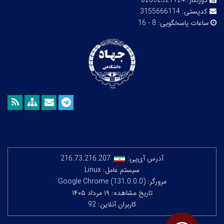
دورنگار:
02632521124
کدپستی:
3155666114
ساعات پاسخگویی:
8 - 16
آدرس آی‌پی:
216.73.216.207
سیستم عامل: Linux
مرورگر: Google Chrome (131.0.0.0)
تاریخ مشاهده: ۱۹ مرداد ۱۴۰۵
کاربران آنلاین: 92