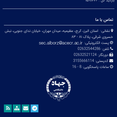
بازدید کل :
۱۵۹۱۴۴۶
تماس با ما
نشانی:
استان البرز، کرج، عظیمیه، میدان مهران، خیابان ندای جنوبی، نبش
خسروی شرقی، پلاک ۸۱ - ۸۳
پست الکترونیکی:
تلفن:
02632544286
دورنگار:
02632521124
کدپستی:
3155666114
ساعات پاسخگویی:
8 - 16