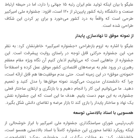
علیگو با بیان اینکه تولید علم ایران رتبه ۱۵ جهانی را دارد، اما در حیطه ارتباط
صنعت و دانشگاه رتبه کشور پایین‌تر از ۱۲۰ است، افزود: جشنواره ملی امیرکبیر
طرحی است که واقعاً به درد کشور می‌خورد و برای پر کردن این شکاف
طراحی شده است.
از نمونه موفق تا نهادسازی پایدار
علیگو با اشاره به لزوم بازطراحی «جشنواره امیرکبیر» خاطرنشان کرد: به نظر
من، این جشنواره حرکتی قابل توجه در راستای روایت پیشرفت است. این
جشنواره از جاهایی است که می‌توانیم اذعان کنیم آن نگاه ویژه مقام معظم
رهبری در ورود علم به عرصه‌های اقتصادی کشور موفق عمل کرده و اصطلاحاً
«نمونه‌ی موفق» در این زمینه است. حتی عدم موفقیت‌ها هم قابل ارائه است،
چرا که دانشمندان مدیریت می‌گویند نمونه موفق‌ها را مدل کنید و تعمیم
دهید. ما می‌توانیم این کار را انجام دهیم و با بازنگری و ارتقای ساختار فعلی
جشنواره، به این مهم دست یابیم. هدف ما این است که این جشنواره نقش
یک نهاد و ساختار پایدار را بازی کند تا بازار عرضه و تقاضای دانش شکل بگیرد.
همسویی با اسناد بالادستی توسعه
نایب‌رئیس شورای سیاستگذاری جشنواره ملی امیرکبیر با ابراز خوشحالی از
اینکه رویکرد تقاضا محوری این جشنواره کاملاً با اسناد بالادستی همسو است،
خاطرنشان کرد: به موازات برگزاری این جشنواره، رویکرد تقاضامحوری