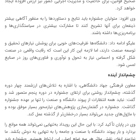
صحیح قوانین، برای حاکمیت و مدیریت اجرایی کشور نیز ارزش افزوده ایجاد
خواهد کرد.
وی افزود: متولیان جشنواره باید نتایج و دستاوردها را به منظور آگاهی بیشتر
ذینفعان برای آنها تشریح کنند تا مشارکت بیشتری در سیاستگذاری‌ها و
برنامه‌ریزی‌ها داشته باشند.
علیگو ادامه داد: دانشگاه‌ها ظرفیت‌های خوبی برای پوشش نیازهای تحقیق و
توسعه صنعت دارند، اما لازمه این کار این است که رقابت واقعی در صنعت
شکل گرفته و احساس نیاز به تحول و نوآوری و فناوری‌های روز در صنایع
لمس شود.
چشم‌انداز آینده
معاون فرهنگی جهاد دانشگاهی، با اشاره به تلاش‌های ارزشمند چهار دوره
گذشته، چشم‌انداز روشنی برای ارتقای جشنواره در دوره پنجم متصور شد و
گفت: نباید همه انتظارات از پیوند دانشگاه و صنعت را تنها بر عهده جشنواره
گذاشت. جشنواره در گفتمان‌سازی پژوهش‌های نیازمحور بسیار موفق بوده و
با ماژول‌های جدید می‌تواند بسیار درخشان‌تر از گذشته عمل کند.
وی در پایان تأکید کرد: با این حال این رویداد به‌تنهایی نمی‌تواند همه موانع را
بردارد و بار پیوند دانشگاه با صنعت و جامعه را به تنهایی به دوش بکشد. ما
نیازمند ایفای نقش مؤثر هر سه ضلع اصلی این ارتباط هستیم. جشنواره باید