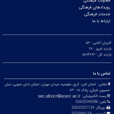
معاونت فرهنگی
رویدادهای فرهنگی
خدمات فرهنگی
ارتباط با ما
کاربران آنلاین :
۵۶
بازدید امروز :
۹۷
بازدید کل :
۱۵۸۴۹۷۶
تماس با ما
نشانی:
استان البرز، کرج، عظیمیه، میدان مهران، خیابان ندای جنوبی، نبش
خسروی شرقی، پلاک ۸۱ - ۸۳
پست الکترونیکی:
تلفن:
02632544286
دورنگار:
02632521124
کدپستی:
3155666114