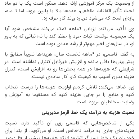
از وضعیت یک مرکز آموزشی ارائه دهد. ممکن است یک یا دو ماه
تحت تأثیر اتفاقات مقطعی، عددها بالا یا پایین برود، اما
۹
ماه،
بازه‌ای است که می‌شود درباره روند کار حرف زد
.
وی تأکید می‌کند: ارزیابی
۹
ماهه کمک می‌کند مشخص شود آیا
یک مجموعه توانسته ثبات خود را حفظ کند یا نه؛ ثباتی که به باور
او، در سال‌های اخیر مهم‌تر از رشد عددی بوده است
.
به گفته قاسمی، در
۹
ماهه نخست سال، هزینه‌ها تقریباً مطابق با
پیش‌بینی‌ها باقی مانده و افزایش غیرقابل کنترلی نداشته است. در
شرایطی که هزینه‌ها در همه بخش‌ها رو به افزایش است، کنترل
هزینه بدون آسیب به کیفیت کار، کار ساده‌ای نیست
.
وی اضافه می‌کند: تلاش کردیم اولویت هزینه‌ها را درست انتخاب
کنیم و منابع را در جایی هزینه کنیم که مستقیما به آموزش و
رضایت مخاطبان مربوط است
.
نسبت هزینه به درآمد؛ یک خط قرمز مدیریتی
یکی از شاخص‌هایی که قاسمی روی آن تأکید دارد، نسبت
هزینه‌های جاری به درآمد ناخالص است. او می‌گوید: از ابتدا برای
خودمان یک خط قرمز گذاشتیم؛ اینکه هزینه‌ها بیشتر از
۶۰
درصد