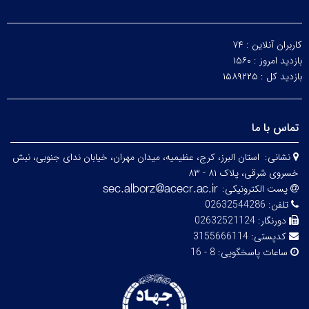
کاربران آنلاین :
۷۴
بازدید امروز :
۱۵۶۰
بازدید کل :
۱۵۸۹۲۲۵
تماس با ما
نشانی:
استان البرز، کرج، عظیمیه، میدان مهران، خیابان ندای جنوبی، نبش
خسروی شرقی، پلاک ۸۱ - ۸۳
پست الکترونیکی:
تلفن:
02632544286
دورنگار:
02632521124
کدپستی:
3155666114
ساعات پاسخگویی:
8 - 16