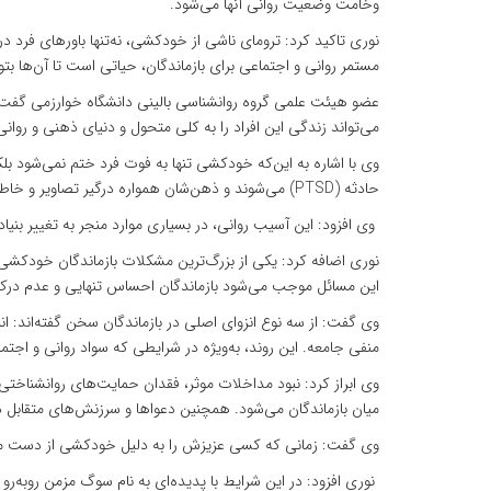
وخامت وضعیت روانی آنها می‌شود.
نوری تاکید کرد: ترومای ناشی از خودکشی، نه‌تنها باورهای فرد 
مستمر روانی و اجتماعی برای بازماندگان، حیاتی است تا آن‌ها بتوان
عضو هیئت علمی گروه روانشناسی بالینی دانشگاه خوارزمی گفت:
می‌تواند زندگی این افراد را به کلی متحول و دنیای ذهنی و روانی‌
وی با اشاره به این‌که خودکشی تنها به فوت فرد ختم نمی‌شود بلک
حادثه (PTSD) می‌شوند و ذهن‌شان همواره درگیر تصاویر و خاطرات دردناک آن روزهاست.
وی افزود: این آسیب روانی، در بسیاری موارد منجر به تغییر بن
نوری اضافه کرد: یکی از بزرگ‌ترین مشکلات بازماندگان خودکشی،
این مسائل موجب می‌شود بازماندگان احساس تنهایی و عدم درک کن
وی گفت: از سه نوع انزوای اصلی در بازماندگان سخن گفته‌اند: ان
منفی جامعه. این روند، به‌ویژه در شرایطی که سواد روانی و 
وی ابراز کرد: نبود مداخلات موثر، فقدان حمایت‌های روانشنا
میان بازماندگان می‌شود. همچنین دعواها و سرزنش‌های متقابل در خ
وی گفت: زمانی که کسی عزیزش را به دلیل خودکشی از دست می‌
نوری افزود: در این شرایط با پدیده‌ای به نام سوگ مزمن روبه‌رو هستیم؛ به گونه‌ای که حتی پس از گذشت ۲۰ یا ۲۵ سا