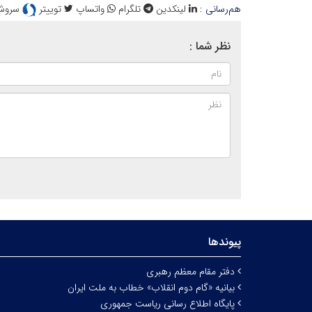
هم‌رسانی :
لینکدین
تلگرام
واتساپ
توییتر
سروش
نظر شما :
پیوندها
دفتر مقام معظم رهبری
بیانیه «گام دوم انقلاب» خطاب به ملت ایران
پایگاه اطلاع رسانی ریاست جمهوری