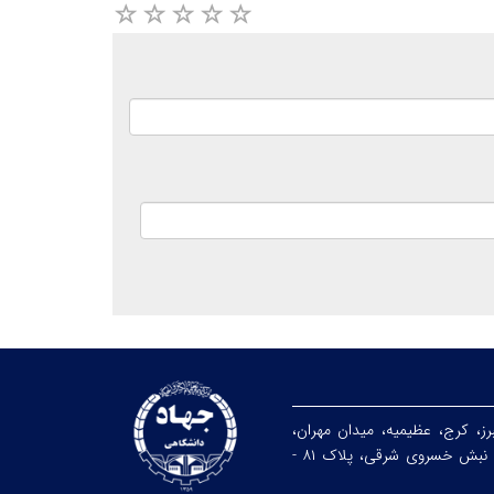
رز، کرج، عظیمیه، میدان مهران،
خیابان ندای جنوبی، نبش خسروی شرقی، پلاک ۸۱ -