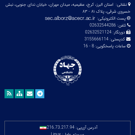
نشانی:
استان البرز، کرج، عظیمیه، میدان مهران، خیابان ندای جنوبی، نبش
خسروی شرقی، پلاک ۸۱ - ۸۳
پست الکترونیکی:
تلفن:
02632544286
دورنگار:
02632521124
کدپستی:
3155666114
ساعات پاسخگویی:
8 - 16
آدرس آی‌پی:
216.73.217.94
سیستم عامل: Linux