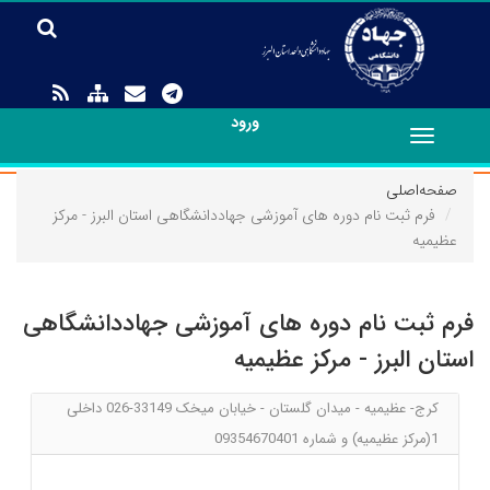
ورود
Toggle
navigation
صفحه‌اصلی
فرم ثبت نام دوره های آموزشی جهاددانشگاهی استان البرز - مرکز
عظیمیه
فرم ثبت نام دوره های آموزشی جهاددانشگاهی
استان البرز - مرکز عظیمیه
کرج- عظیمیه - میدان گلستان - خیابان میخک 33149-026 داخلی
1(مرکز عظیمیه) و شماره 09354670401