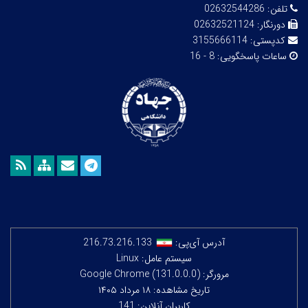
تلفن:
02632544286
دورنگار:
02632521124
کدپستی:
3155666114
ساعات پاسخگویی:
8 - 16
آدرس آی‌پی:
216.73.216.133
سیستم عامل: Linux
مرورگر: Google Chrome (131.0.0.0)
تاریخ مشاهده: ۱۸ مرداد ۱۴۰۵
کاربران آنلاین: 141