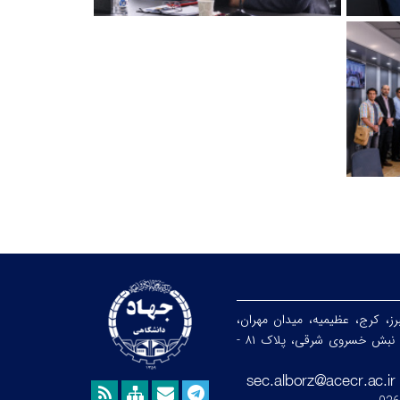
رز، کرج، عظیمیه، میدان مهران،
خیابان ندای جنوبی، نبش خسروی شرقی، پلاک ۸۱ -