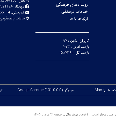
تلفن:
32544286
رویدادهای فرهنگی
دورنگار:
2521124
خدمات فرهنگی
کدپستی:
66114
ارتباط با ما
ساعات پاسخگویی
کاربران آنلاین :
۹۷
بازدید امروز :
۱۰۳۶
بازدید کل :
۱۵۸۷۳۴۱
 عامل: Mac
مرورگر: Google Chrome (131.0.0.0)
تاری
ز است. | آخرین بروزرسانی: جمعه ۱۶ مرداد ۱۴۰۵