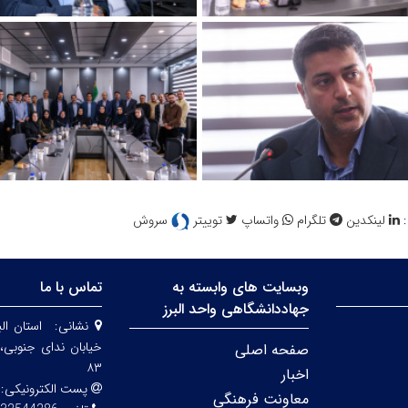
:
لینکدین
تلگرام
واتساپ
توییتر
سروش
وبسایت های وابسته به
تماس با ما
جهاددانشگاهی واحد البرز
نشانی:
استان الب
صفحه اصلی
۸۳
اخبار
پست الکترونیکی:
معاونت فرهنگی